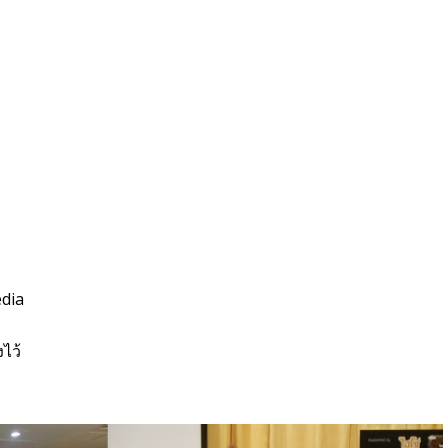
edia
ไว้