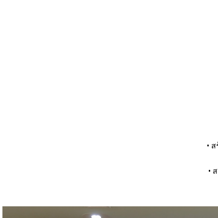
• ส
• 